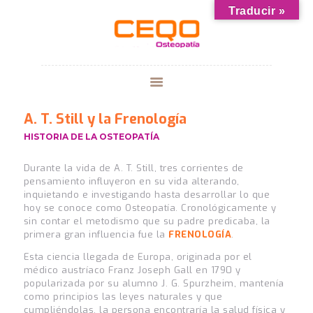
Traducir »
CURSOS
CENTRO CEQO
A. T. Still y la Frenología
GALERIA
HISTORIA DE LA OSTEOPATÍA
¿HABLAMOS?
Durante la vida de A. T. Still, tres corrientes de
BLOG
pensamiento influyeron en su vida alterando,
inquietando e investigando hasta desarrollar lo que
hoy se conoce como Osteopatía. Cronológicamente y
sin contar el metodismo que su padre predicaba, la
primera gran influencia fue la
FRENOLOGÍA
.
Esta ciencia llegada de Europa, originada por el
médico austríaco Franz Joseph Gall en 1790 y
popularizada por su alumno J. G. Spurzheim, mantenía
como principios las leyes naturales y que
cumpliéndolas, la persona encontraría la salud física y