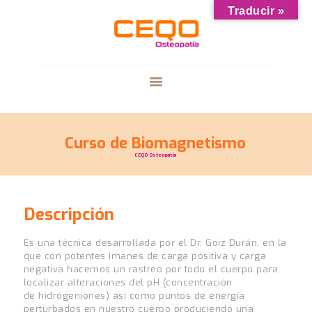
Traducir »
CURSOS
CENTRO CEQO
GALERIA
Curso de Biomagnetismo
¿HABLAMOS?
CEQO Osteopatía
BLOG
Descripción
E
s una técnica desarrollada por el Dr.
Goiz
Durán, en la
que con potentes imanes de carga positiva y carga
negativa hacemos un rastreo por todo el cuerpo para
localizar alteraciones del
pH
(concentración
de
hidrógen
iones
) así como puntos de energía
perturbados en nuestro cuerpo produciendo una