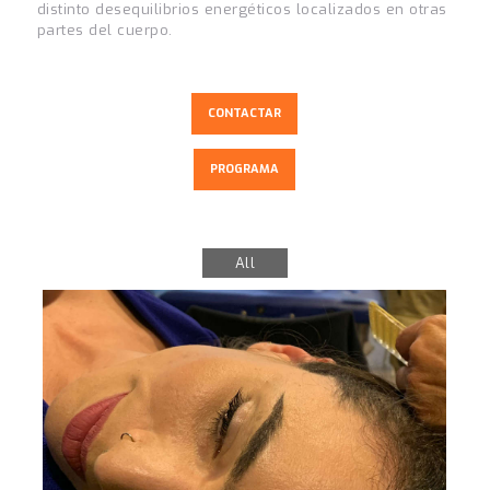
distinto desequilibrios energéticos localizados en otras
partes del cuerpo.
CONTACTAR
PROGRAMA
All