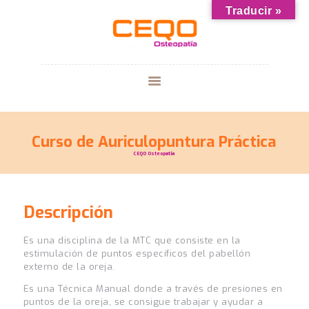
Traducir »
CURSOS
CENTRO CEQO
GALERIA
Curso de Auriculopuntura Práctica
¿HABLAMOS?
CEQO Osteopatía
BLOG
Descripción
Es una disciplina de la MTC que consiste en la
estimulación de puntos específicos del pabellón
externo de la oreja.
Es una Técnica Manual donde a través de presiones en
puntos de la oreja, se consigue trabajar y ayudar a