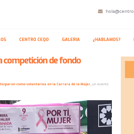
CURSOS
hola@centro
CENTRO CEQO
GALERIA
¿HABLAMOS?
SOS
CENTRO CEQO
GALERIA
¿HABLAMOS?
BLOG
na competición de fondo
ticiparon como voluntarios en la Carrera de la Mujer,
un evento