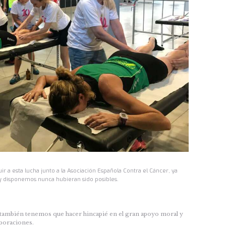
r a esta lucha junto a la Asociación Española Contra el Cáncer, ya
oy disponemos nunca hubieran sido posibles.
s, también tenemos que hacer hincapié en el gran apoyo moral y
aboraciones.