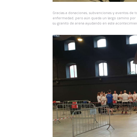
Gracias a donaciones, subvenciones y eventos de to
enfermedad, pero aún queda un largo camino por r
su granito de arena ayudando en este acontecimie