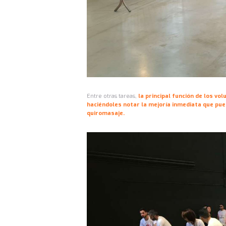
Entre otras tareas,
la principal función de los vo
haciéndoles notar la mejoría inmediata que pue
quiromasaje.