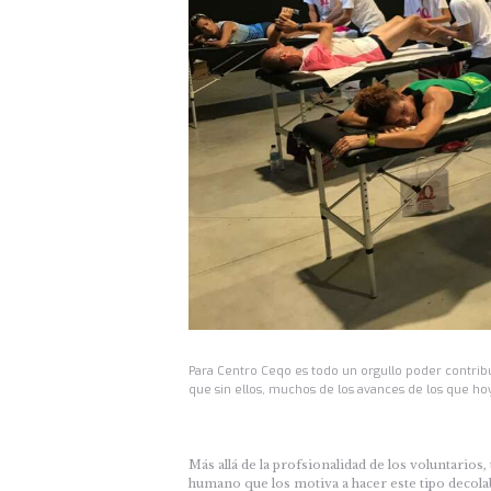
Para Centro Ceqo es todo un orgullo poder contribui
que sin ellos, muchos de los avances de los que h
Más allá de la profsionalidad de los voluntario
humano que los motiva a hacer este tipo decol